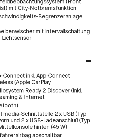
eldbeobachtungssystem (Front
ist) mit City-Notbremsfunktion
chwindigkeits-Begrenzeranlage
eibenwischer mit Intervallschaltung
 Lichtsensor
-Connect inkl. App-Connect
eless (Apple CarPlay
iosystem Ready 2 Discover (inkl.
eaming & Internet
etooth)
timedia-Schnittstelle 2 x USB (Typ
vorn und 2 x USB-Ladeanschluß (Typ
Mittelkonsole hinten (45 W)
fahrerairbag abschaltbar