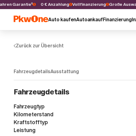
 5 Jahren Garantie¹
0 € Anzahlung
Vollfinanzierung
Große Au
Auto kaufen
Autoankauf
Finanzierung
I
Zurück zur Übersicht
Fahrzeugdetails
Ausstattung
Fahrzeugdetails
Fahrzeugtyp
Kilometerstand
Kraftstofftyp
Leistung