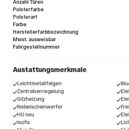
Anzahl Türen
Polsterfarbe
Polsterart
Farbe
Herstellerfarbbezeichnung
Mwst. ausweisbar
Fahrgestellnummer
Austattungsmerkmale
Leichtmetallfelgen
Blu
Zentralverriegelung
Ele
Sitzheizung
Ele
Nebelscheinwerfer
Fre
HU neu
Ele
Isofix
Lic