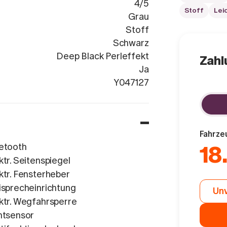
4/5
Stoff
Lei
Grau
Stoff
Schwarz
Deep Black Perleffekt
Zahl
Ja
WVGZZZCS6S
Y047127
Fahrze
etooth
18
ktr. Seitenspiegel
ktr. Fensterheber
isprecheinrichtung
Unv
ktr. Wegfahrsperre
htsensor