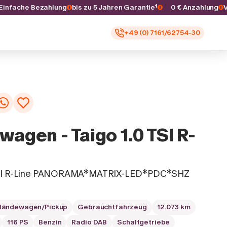
s
Einfache Bezahlung
bis zu 5 Jahren Garantie¹
0 € Anzahlun
+49 (0) 7161/62754-30
wagen - Taigo 1.0 TSI R-
 TSI R-Line PANORAMA*MATRIX-LED*PDC*SHZ
ländewagen/Pickup
Gebrauchtfahrzeug
12.073 km
116 PS
Benzin
Radio DAB
Schaltgetriebe