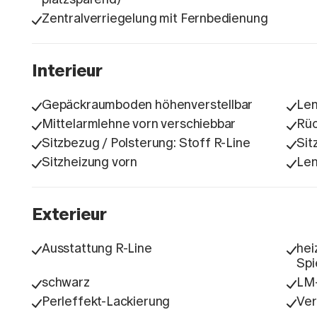
Zentralverriegelung mit Fernbedienung
Interieur
Gepäckraumboden höhenverstellbar
Len
Mittelarmlehne vorn verschiebbar
Rüc
Sitzbezug / Polsterung: Stoff R-Line
Sit
Sitzheizung vorn
Len
Exterieur
Ausstattung R-Line
hei
Spi
schwarz
LM
Perleffekt-Lackierung
Ver