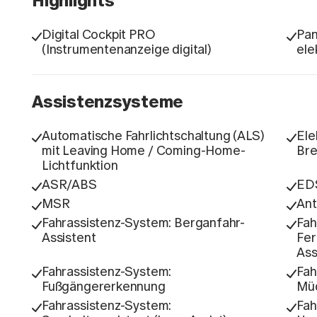
Highlights
Digital Cockpit PRO
Pa
(Instrumentenanzeige digital)
ele
Assistenzsysteme
Automatische Fahrlichtschaltung (ALS)
Ele
mit Leaving Home / Coming-Home-
Bre
Lichtfunktion
ASR/ABS
ED
MSR
Ant
Fahrassistenz-System: Berganfahr-
Fah
Assistent
Fer
Ass
Fahrassistenz-System:
Fah
Fußgängererkennung
Müd
Fahrassistenz-System:
Fah