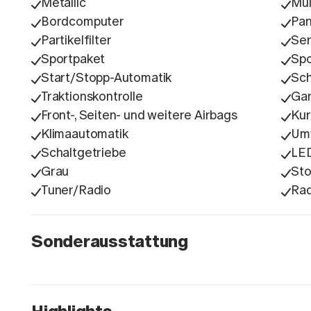
Metallic
Mul
Bordcomputer
Pa
Partikelfilter
Ser
Sportpaket
Spo
Start/Stopp-Automatik
Sc
Traktionskontrolle
Gar
Front-, Seiten- und weitere Airbags
Kur
Klimaautomatik
Umw
Schaltgetriebe
LE
Grau
Sto
Tuner/Radio
Ra
Sonderausstattung