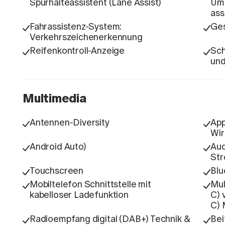
Spurhalteassistent (Lane Assist)
Umf
ass
Fahrassistenz-System:
Ges
Verkehrszeichenerkennung
Reifenkontroll-Anzeige
Sch
und
Multimedia
Antennen-Diversity
App
Wir
Android Auto)
Aud
Str
Touchscreen
Blu
Mobiltelefon Schnittstelle mit
Mul
kabelloser Ladefunktion
C) 
C) 
Radioempfang digital (DAB+) Technik &
Bei