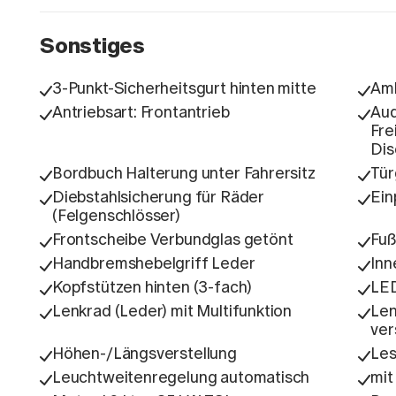
Sonstiges
3-Punkt-Sicherheitsgurt hinten mitte
Amb
Antriebsart: Frontantrieb
Aud
Fre
Dis
Bordbuch Halterung unter Fahrersitz
Tür
Diebstahlsicherung für Räder
Ein
(Felgenschlösser)
Frontscheibe Verbundglas getönt
Fuß
Handbremshebelgriff Leder
Inn
Kopfstützen hinten (3-fach)
LED
Lenkrad (Leder) mit Multifunktion
Len
ver
Höhen-/Längsverstellung
Les
Leuchtweitenregelung automatisch
mit