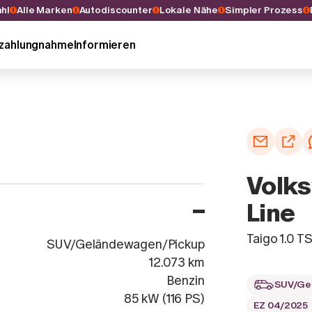
swahl
Alle Marken
Autodiscounter
Lokale Nähe
Simpler Prozes
nzahlungnahme
Informieren
Volks
Line
Taigo 1.0
SUV/Geländewagen/Pickup
12.073 km
Benzin
SUV/Ge
85 kW (116 PS)
EZ 04/2025