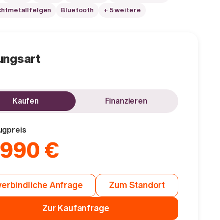
chtmetallfelgen
Bluetooth
+ 5 weitere
ungsart
Kaufen
Finanzieren
ugpreis
.990 €
erbindliche Anfrage
Zum Standort
Zur Kaufanfrage