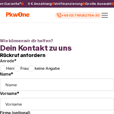
ren Garantie¹
0 € Anzahlung
Vollfinanzierung
Große Auswahl
+49 (0) 7161/62754-30
Auto kaufen
Autoankauf
Wie können wir dir helfen?
Dein Kontakt zu uns
Finanzierung
Rückruf anfordern
Anrede*
Inzahlungnahme
Herr
Frau
keine Angabe
Name*
Informieren
Vorname*
Firma (optional)