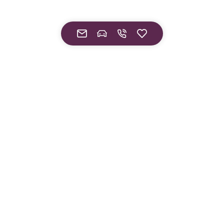
Einfach dein Auto
Fahrzeugsuche
Alle Marken
0 € Anzahlung
Inzahlungnahme
Bis zu 5 Jahre Garantie¹