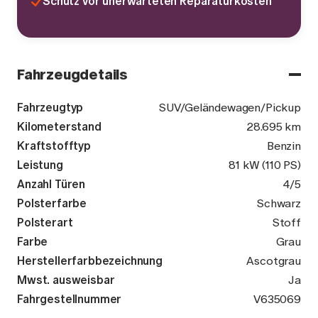
Schutz vor unerwarteten Reparaturkosten
Fahrzeugdetails
Fahrzeugtyp
SUV/Geländewagen/Pickup
Kilometerstand
28.695 km
Kraftstofftyp
Benzin
Leistung
81 kW (110 PS)
Anzahl Türen
4/5
Polsterfarbe
Schwarz
Polsterart
Stoff
Farbe
Grau
Herstellerfarbbezeichnung
Ascotgrau
Mwst. ausweisbar
Ja
Fahrgestellnummer
WVGZZZA1ZP
V635069