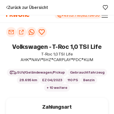
u 5 Jahren Garantie¹
0 € Anzahlung
Vollfinanzierung
Große Au
Zurück zur Übersicht
+49 (0) 7161/62754-30
Auto kaufen
Autoankauf
Volkswagen - T-Roc 1,0 TSI Life
Finanzierung
T-Roc 1,0 TSI Life
AHK*NAVI*SHZ*CARPLAY*PDC*KLIM
Inzahlungnahme
SUV/Geländewagen/Pickup
Gebrauchtfahrzeug
Informieren
28.695 km
EZ 04/2023
110 PS
Benzin
+ 10 weitere
Zahlungsart