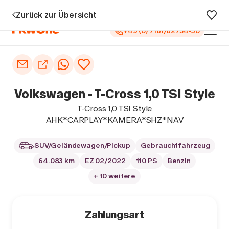
zu 5 Jahren Garantie¹
0 € Anzahlung
Vollfinanzierung
Große A
Zurück zur Übersicht
+49 (0) 7161/62754-30
Auto kaufen
Autoankauf
Volkswagen - T-Cross 1,0 TSI Style
Finanzierung
T-Cross 1,0 TSI Style
AHK*CARPLAY*KAMERA*SHZ*NAV
Inzahlungnahme
SUV/Geländewagen/Pickup
Gebrauchtfahrzeug
Informieren
64.083 km
EZ 02/2022
110 PS
Benzin
+ 10 weitere
Zahlungsart