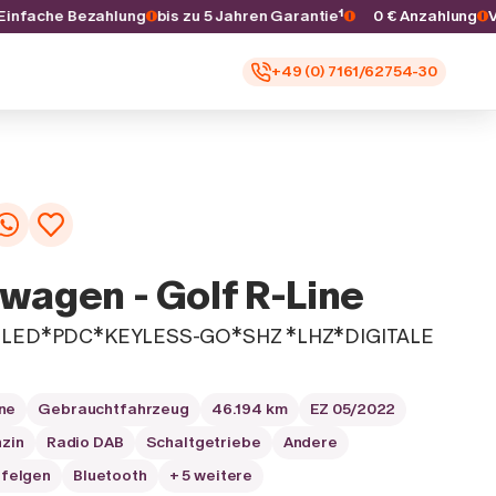
s
Einfache Bezahlung
bis zu 5 Jahren Garantie¹
0 € Anzahlun
+49 (0) 7161/62754-30
wagen - Golf R-Line
ne LED*PDC*KEYLESS-GO*SHZ *LHZ*DIGITALE
ne
Gebrauchtfahrzeug
46.194 km
EZ 05/2022
zin
Radio DAB
Schaltgetriebe
Andere
lfelgen
Bluetooth
+ 5 weitere