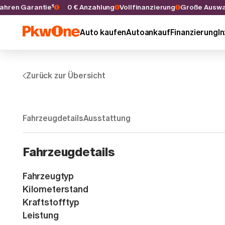
 5 Jahren Garantie¹
0 € Anzahlung
Vollfinanzierung
Große Au
Auto kaufen
Autoankauf
Finanzierung
I
Zurück zur Übersicht
Fahrzeugdetails
Ausstattung
Fahrzeugdetails
Fahrzeugtyp
Kilometerstand
Kraftstofftyp
Leistung