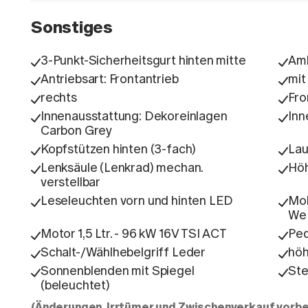
Sonstiges
3-Punkt-Sicherheitsgurt hinten mitte
Amb
Antriebsart: Frontantrieb
mi
rechts
Fro
Innenausstattung: Dekoreinlagen
Inn
Carbon Grey
Kopfstützen hinten (3-fach)
Lau
Lenksäule (Lenkrad) mechan.
Höh
verstellbar
Leseleuchten vorn und hinten LED
Mob
We 
Motor 1,5 Ltr. - 96 kW 16V TSI ACT
Ped
Schalt-/Wählhebelgriff Leder
höh
Sonnenblenden mit Spiegel
Ste
(beleuchtet)
(Änderungen, Irrtümer und Zwischenverkauf vorbe