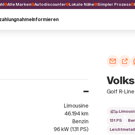
swahl
Alle Marken
Autodiscounter
Lokale Nähe
Simpler Prozes
nzahlungnahme
Informieren
Volks
Golf R-Li
Limousine
Limousi
46.194 km
131 PS
Ben
Benzin
96 kW (131 PS)
Leichtmetal