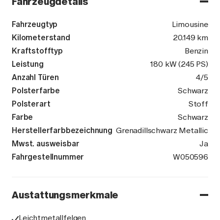
Fahrzeugdetails
Fahrzeugtyp
Limousine
Kilometerstand
20.149 km
Kraftstofftyp
Benzin
Leistung
180 kW (245 PS)
Anzahl Türen
4/5
Polsterfarbe
Schwarz
Polsterart
Stoff
Farbe
Schwarz
Herstellerfarbbezeichnung
Grenadillschwarz Metallic
Mwst. ausweisbar
Ja
Fahrgestellnummer
WVWZZZCD7R
W050596
Austattungsmerkmale
Leichtmetallfelgen