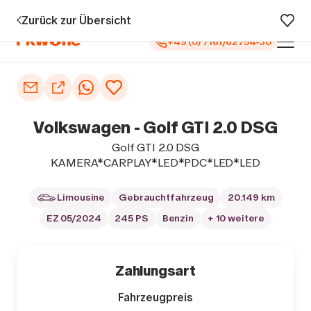
zu 5 Jahren Garantie¹
0 € Anzahlung
Vollfinanzierung
Große A
Zurück zur Übersicht
+49 (0) 7161/62754-30
Auto kaufen
Autoankauf
Volkswagen - Golf GTI 2.0 DSG
Finanzierung
Golf GTI 2.0 DSG
KAMERA*CARPLAY*LED*PDC*LED*LED
Inzahlungnahme
Limousine
Gebrauchtfahrzeug
20.149 km
Informieren
EZ 05/2024
245 PS
Benzin
+ 10 weitere
Zahlungsart
Fahrzeugpreis