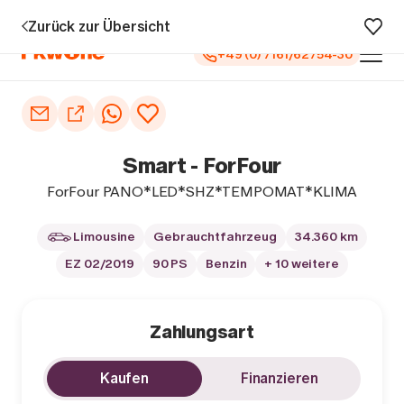
 5 Jahren Garantie¹
0 € Anzahlung
Vollfinanzierung
Große Au
Zurück zur Übersicht
+49 (0) 7161/62754-30
Auto kaufen
Autoankauf
Smart - ForFour
Finanzierung
ForFour PANO*LED*SHZ*TEMPOMAT*KLIMA
Inzahlungnahme
Limousine
Gebrauchtfahrzeug
34.360 km
EZ 02/2019
90 PS
Benzin
+ 10 weitere
Informieren
Zahlungsart
Kaufen
Finanzieren