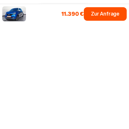
11.390 €
Zur Anfrage
Einfach dein Auto
Fahrzeugsuche
Alle Marken
0 € Anzahlung
Inzahlungnahme
Bis zu 5 Jahre Garantie¹