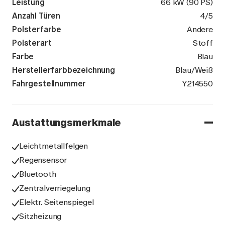
Leistung
66 kW (90 PS)
Anzahl Türen
4/5
Polsterfarbe
Andere
Polsterart
Stoff
Farbe
Blau
Herstellerfarbbezeichnung
Blau/Weiß
Fahrgestellnummer
WME4530441
Y214550
Austattungsmerkmale
Leichtmetallfelgen
Regensensor
Bluetooth
Zentralverriegelung
Elektr. Seitenspiegel
Sitzheizung