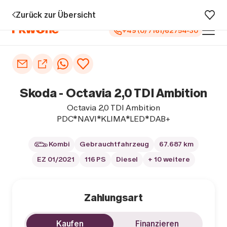
u 5 Jahren Garantie¹
0 € Anzahlung
Vollfinanzierung
Große Au
Zurück zur Übersicht
+49 (0) 7161/62754-30
Auto kaufen
Autoankauf
Skoda - Octavia 2,0 TDI Ambition
Finanzierung
Octavia 2,0 TDI Ambition
PDC*NAVI*KLIMA*LED*DAB+
Inzahlungnahme
Kombi
Gebrauchtfahrzeug
67.687 km
Informieren
EZ 01/2021
116 PS
Diesel
+ 10 weitere
Zahlungsart
Kaufen
Finanzieren