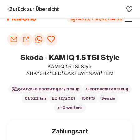
u 5 Jahren Garantie¹
0 € Anzahlung
Vollfinanzierung
Große Au
Zurück zur Übersicht
+49 (0) 7161/62754-30
Auto kaufen
Autoankauf
Skoda - KAMIQ 1.5 TSI Style
Finanzierung
KAMIQ 1.5 TSI Style
AHK*SHZ*LED*CARPLAY*NAVI*TEM
Inzahlungnahme
SUV/Geländewagen/Pickup
Gebrauchtfahrzeug
Informieren
81.922 km
EZ 12/2021
150 PS
Benzin
+ 10 weitere
Zahlungsart