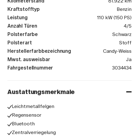
Kilometerstand
81.922 km
Kraftstofftyp
Benzin
Leistung
110 kW (150 PS)
Anzahl Türen
4/5
Polsterfarbe
Schwarz
Polsterart
Stoff
Herstellerfarbbezeichnung
Candy-Weiss
Mwst. ausweisbar
Ja
Fahrgestellnummer
TMBGK7NW8N
3034434
Austattungsmerkmale
Leichtmetallfelgen
Regensensor
Bluetooth
Zentralverriegelung