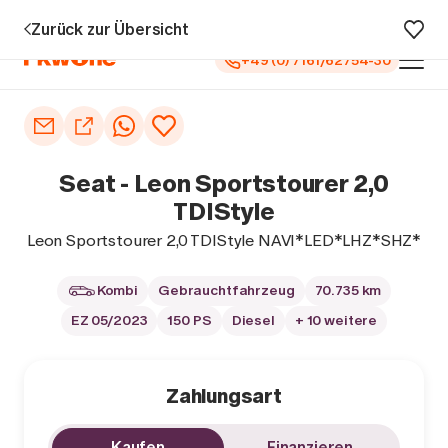
zu 5 Jahren Garantie¹
0 € Anzahlung
Vollfinanzierung
Große A
Zurück zur Übersicht
+49 (0) 7161/62754-30
Auto kaufen
Autoankauf
Seat - Leon Sportstourer 2,0
Finanzierung
TDIStyle
Leon Sportstourer 2,0 TDIStyle NAVI*LED*LHZ*SHZ*
Inzahlungnahme
Kombi
Gebrauchtfahrzeug
70.735 km
Informieren
EZ 05/2023
150 PS
Diesel
+ 10 weitere
Zahlungsart
Kaufen
Finanzieren