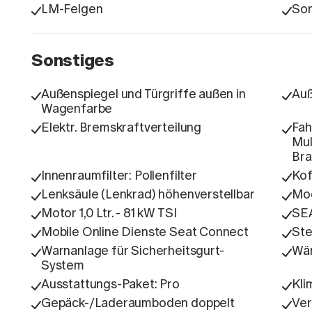
LM-Felgen
Son
Sonstiges
Außenspiegel und Türgriffe außen in
Auß
Wagenfarbe
Elektr. Bremskraftverteilung
Fah
Mul
Bra
Innenraumfilter: Pollenfilter
Kof
Lenksäule (Lenkrad) höhenverstellbar
Mod
Motor 1,0 Ltr. - 81 kW TSI
SE
Mobile Online Dienste Seat Connect
Ste
Warnanlage für Sicherheitsgurt-
Wä
System
Ausstattungs-Paket: Pro
Kli
Gepäck-/Laderaumboden doppelt
Ver