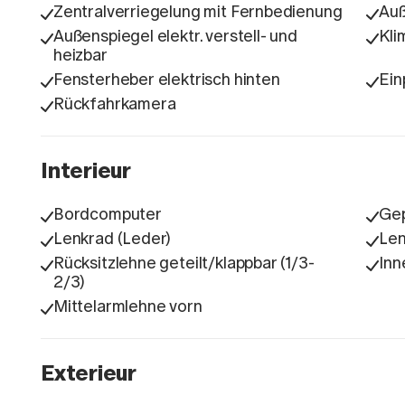
Zentralverriegelung mit Fernbedienung
Auß
Außenspiegel elektr. verstell- und
Kli
heizbar
Fensterheber elektrisch hinten
Ein
Rückfahrkamera
Interieur
Bordcomputer
Gep
Lenkrad (Leder)
Len
Rücksitzlehne geteilt/klappbar (1/3-
Inn
2/3)
Mittelarmlehne vorn
Exterieur