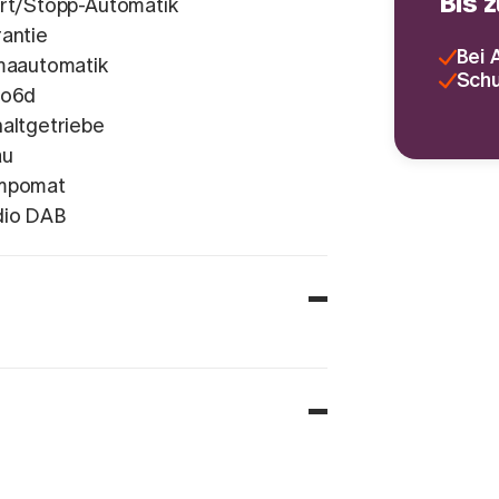
Bis 
rt/Stopp-Automatik
antie
Bei 
maautomatik
Schu
ro6d
altgetriebe
au
mpomat
dio DAB