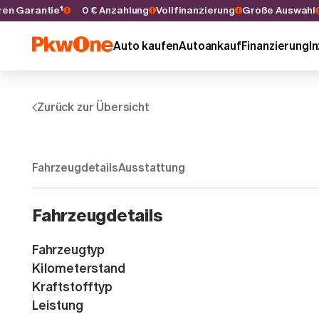
 Jahren Garantie¹
0 € Anzahlung
Vollfinanzierung
Große Auswa
Auto kaufen
Autoankauf
Finanzierung
I
Zurück zur Übersicht
Fahrzeugdetails
Ausstattung
Fahrzeugdetails
Fahrzeugtyp
Kilometerstand
Kraftstofftyp
Leistung