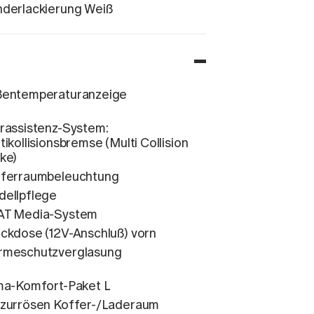
derlackierung Weiß
entemperaturanzeige
rassistenz-System:
tikollisionsbremse (Multi Collision
ke)
ferraumbeleuchtung
ellpflege
AT Media-System
ckdose (12V-Anschluß) vorn
rmeschutzverglasung
ma-Komfort-Paket L
zurrösen Koffer-/Laderaum