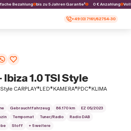
Einfache Bezahlung
bis zu 5 Jahren Garantie¹
0 € Anzahlung
+49 (0) 7161/62754-30
 Ibiza 1.0 TSI Style
 TSI Style CARPLAY*LED*KAMERA*PDC*KLIMA
ne
Gebrauchtfahrzeug
86.170 km
EZ 05/2023
nzin
Tempomat
Tuner/Radio
Radio DAB
ebe
Stoff
+ 5 weitere