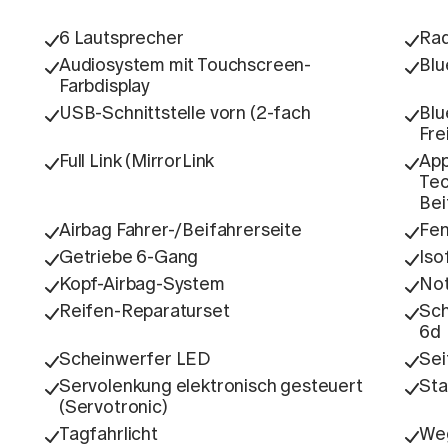
6 Lautsprecher
Rad
Audiosystem mit Touchscreen-
Blu
Farbdisplay
USB-Schnittstelle vorn (2-fach
Blu
Fre
Full Link (MirrorLink
App
Tec
Bei
Airbag Fahrer-/Beifahrerseite
Fen
Getriebe 6-Gang
Iso
Kopf-Airbag-System
Not
Reifen-Reparaturset
Sch
6d
Scheinwerfer LED
Sei
Servolenkung elektronisch gesteuert
Sta
(Servotronic)
Tagfahrlicht
Weg