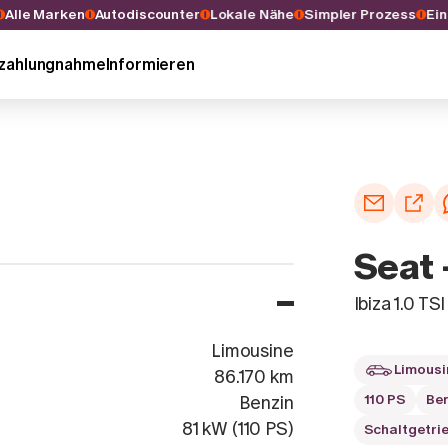
hl
Alle Marken
Autodiscounter
Lokale Nähe
Simpler Prozess
nzahlungnahme
Informieren
Seat -
Ibiza 1.0
Limousine
Limousi
86.170 km
110 PS
Be
Benzin
81 kW (110 PS)
Schaltgetri