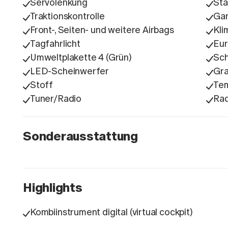
Servolenkung
Sta
Traktionskontrolle
Gar
Front-, Seiten- und weitere Airbags
Kli
Tagfahrlicht
Eu
Umweltplakette 4 (Grün)
Sch
LED-Scheinwerfer
Gr
Stoff
Te
Tuner/Radio
Ra
Sonderausstattung
Highlights
Kombiinstrument digital (virtual cockpit)