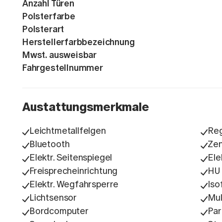
Anzahl Türen
Polsterfarbe
Polsterart
Herstellerfarbbezeichnung
Mwst. ausweisbar
Fahrgestellnummer
Austattungsmerkmale
Leichtmetallfelgen
Re
Bluetooth
Zen
Elektr. Seitenspiegel
Ele
Freisprecheinrichtung
HU
Elektr. Wegfahrsperre
Iso
Lichtsensor
Mul
Bordcomputer
Par