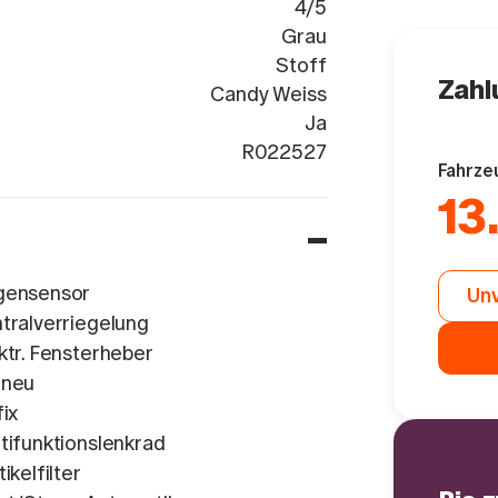
4/5
Grau
Stoff
Zahl
Candy Weiss
Ja
VSSZZZKJ0P
R022527
Fahrze
13
gensensor
Unv
tralverriegelung
ktr. Fensterheber
 neu
fix
tifunktionslenkrad
tikelfilter