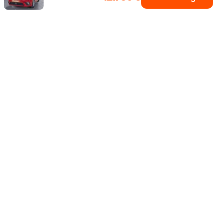
Einfach dein Auto
Fahrzeugsuche
Alle Marken
0 € Anzahlung
Inzahlungnahme
Bis zu 5 Jahre Garantie¹
Über uns
Wer wir sind