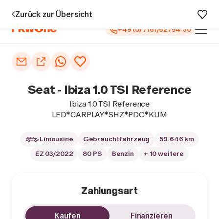
u 5 Jahren Garantie¹
0 € Anzahlung
Vollfinanzierung
Große Au
Zurück zur Übersicht
+49 (0) 7161/62754-30
Auto kaufen
Autoankauf
Seat - Ibiza 1.0 TSI Reference
Finanzierung
Ibiza 1.0 TSI Reference
LED*CARPLAY*SHZ*PDC*KLIM
Inzahlungnahme
Limousine
Gebrauchtfahrzeug
59.646 km
Informieren
EZ 03/2022
80 PS
Benzin
+ 10 weitere
Zahlungsart
Kaufen
Finanzieren