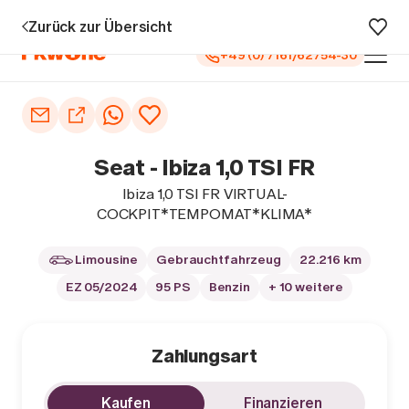
u 5 Jahren Garantie¹
0 € Anzahlung
Vollfinanzierung
Große A
Zurück zur Übersicht
+49 (0) 7161/62754-30
Auto kaufen
Autoankauf
Seat - Ibiza 1,0 TSI FR
Finanzierung
Ibiza 1,0 TSI FR VIRTUAL-
COCKPIT*TEMPOMAT*KLIMA*
Inzahlungnahme
Limousine
Gebrauchtfahrzeug
22.216 km
Informieren
EZ 05/2024
95 PS
Benzin
+ 10 weitere
Zahlungsart
Kaufen
Finanzieren