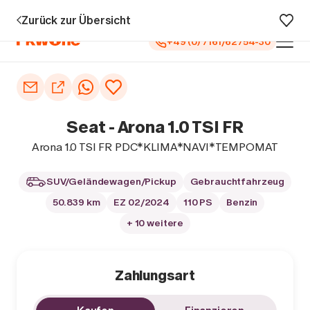
u 5 Jahren Garantie¹
0 € Anzahlung
Vollfinanzierung
Große Au
Zurück zur Übersicht
+49 (0) 7161/62754-30
Auto kaufen
Autoankauf
Seat - Arona 1.0 TSI FR
Finanzierung
Arona 1.0 TSI FR PDC*KLIMA*NAVI*TEMPOMAT
Inzahlungnahme
SUV/Geländewagen/Pickup
Gebrauchtfahrzeug
50.839 km
EZ 02/2024
110 PS
Benzin
Informieren
+ 10 weitere
Zahlungsart