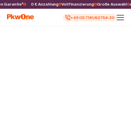
ren Garantie¹
0 € Anzahlung
Vollfinanzierung
Große Auswahl
+49 (0) 7161/62754-30
Auto kaufen
Autoankauf
Finanzierung
Inzahlungnahme
Informieren