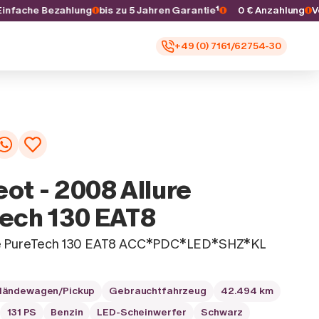
s
Einfache Bezahlung
bis zu 5 Jahren Garantie¹
0 € Anzahlung
+49 (0) 7161/62754-30
ot - 2008 Allure
ech 130 EAT8
re PureTech 130 EAT8 ACC*PDC*LED*SHZ*KL
ländewagen/Pickup
Gebrauchtfahrzeug
42.494 km
131 PS
Benzin
LED-Scheinwerfer
Schwarz