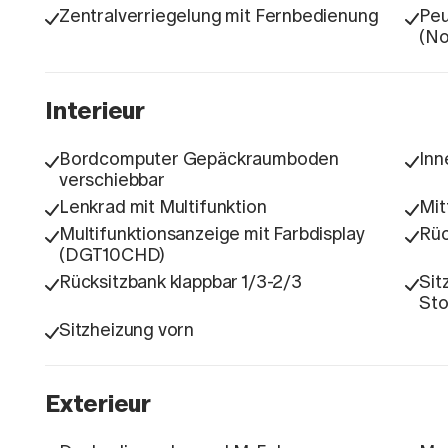
Zentralverriegelung mit Fernbedienung
Peu
(No
Interieur
Bordcomputer Gepäckraumboden
Inn
verschiebbar
Lenkrad mit Multifunktion
Mit
Multifunktionsanzeige mit Farbdisplay
Rüc
(DGT10CHD)
Rücksitzbank klappbar 1/3-2/3
Sit
Sto
Sitzheizung vorn
Exterieur