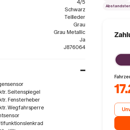
4/5
Abstandst
Schwarz
Teilleder
Grau
Grau Metallic
Zahl
Ja
VR3USHNS6R
J876064
Fahrze
gensensor
17
ktr. Seitenspiegel
ktr. Fensterheber
ktr. Wegfahrsperre
Unv
htsensor
tifunktionslenkrad