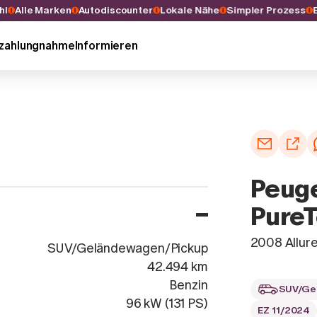
wahl
Alle Marken
Autodiscounter
Lokale Nähe
Simpler Prozes
nzahlungnahme
Informieren
Peuge
PureT
2008 Allu
SUV/Geländewagen/Pickup
42.494 km
Benzin
SUV/Ge
96 kW (131 PS)
EZ 11/2024