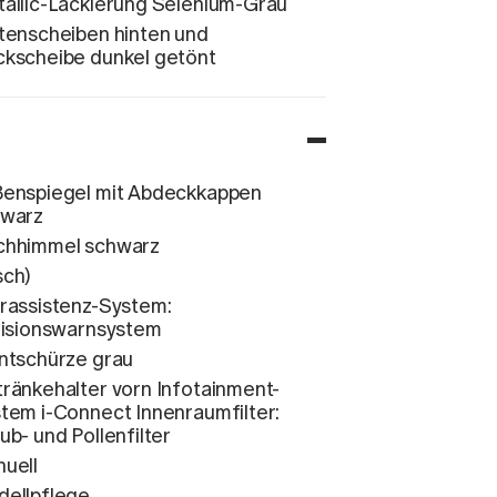
allic-Lackierung Selenium-Grau
tenscheiben hinten und
kscheibe dunkel getönt
enspiegel mit Abdeckkappen
hwarz
chhimmel schwarz
ch)
rassistenz-System:
lisionswarnsystem
ntschürze grau
ränkehalter vorn Infotainment-
tem i-Connect Innenraumfilter:
ub- und Pollenfilter
uell
ellpflege