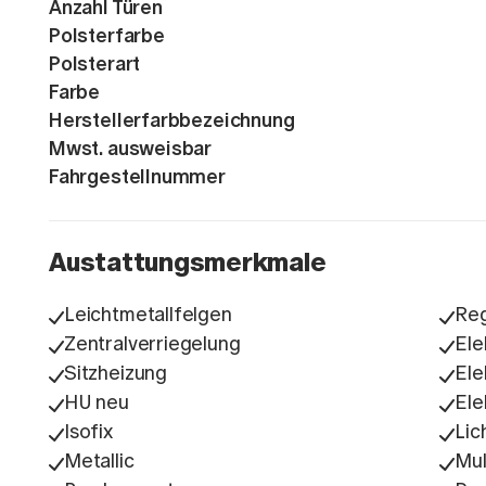
Anzahl Türen
Polsterfarbe
Polsterart
Farbe
Herstellerfarbbezeichnung
Mwst. ausweisbar
Fahrgestellnummer
Austattungsmerkmale
Leichtmetallfelgen
Re
Zentralverriegelung
Ele
Sitzheizung
Ele
HU neu
Ele
Isofix
Lic
Metallic
Mul