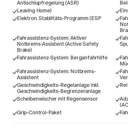
Antischlupfregelung (ASR)
Bel
Leaving Home)
Ein
Elektron. Stabilitäts-Programm (ESP
Fah
Not
Bra
Fahrassistenz-System: Aktiver
Fah
Notbrems-Assistent (Active Safety
Spu
Brake)
Fahrassistenz-System: Berganfahrhilfe
Fah
Müd
Fahrassistenz-System: Notbrems-
Fah
Assistent
Ver
Geschwindigkeits-Regelanlage inkl.
Rei
Geschwindigkeits-Begrenzeranlage
Scheibenwischer mit Regensensor
Ada
(A
Grip-Control-Paket
Fah