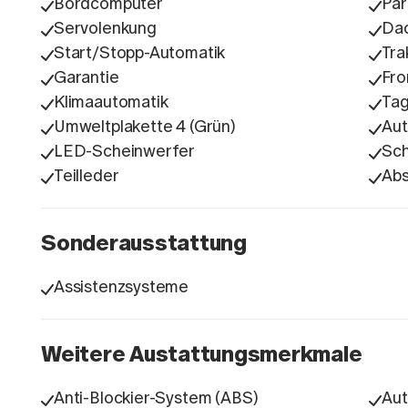
Bordcomputer
Par
Servolenkung
Dac
Start/Stopp-Automatik
Tra
Garantie
Fro
Klimaautomatik
Tag
Umweltplakette 4 (Grün)
Aut
LED-Scheinwerfer
Sc
Teilleder
Ab
Sonderausstattung
Assistenzsysteme
Weitere Austattungsmerkmale
Anti-Blockier-System (ABS)
Aut