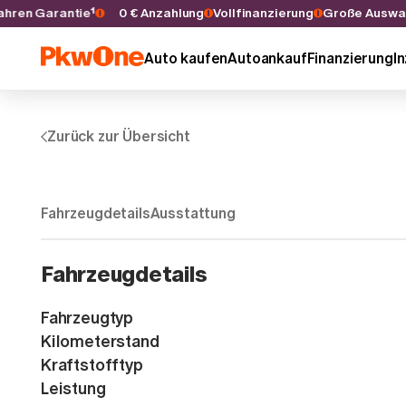
 5 Jahren Garantie¹
0 € Anzahlung
Vollfinanzierung
Große Aus
Auto kaufen
Autoankauf
Finanzierung
I
Zurück zur Übersicht
Fahrzeugdetails
Ausstattung
Fahrzeugdetails
Fahrzeugtyp
Kilometerstand
Kraftstofftyp
Leistung