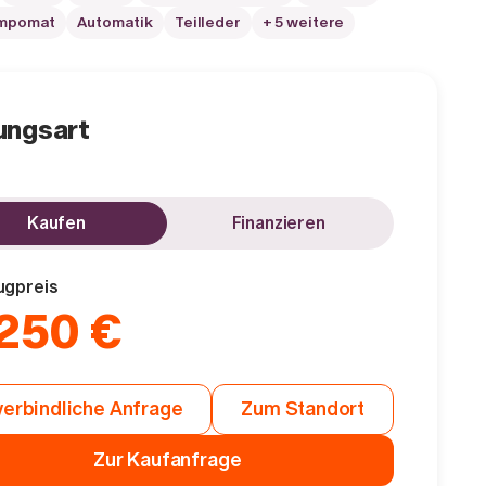
empomat
Automatik
Teilleder
+ 5 weitere
ungsart
Kaufen
Finanzieren
ugpreis
.250 €
erbindliche Anfrage
Zum Standort
Zur Kaufanfrage