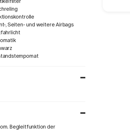
tikelfilter
hreling
ktionskontrolle
nt-, Seiten- und weitere Airbags
fahrlicht
omatik
hwarz
standstempomat
om. Begleitfunktion der