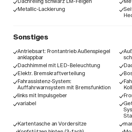
Dachreling schwarz LM-Felgen
Met
Metallic-Lackierung
Sei
Hec
Sonstiges
Antriebsart: Frontantrieb Außenspiegel
Auß
anklappbar
sc
Dachhimmel mit LED-Beleuchtung
Da
Elektr. Bremskraftverteilung
Bos
Fahrassistenz-System:
Fah
Auffahrwarnsystem mit Bremsfunktion
Kol
links mit Impulsgeber
Fro
variabel
Get
Sys
Sta
Kartentasche an Vordersitze
man
Kopfstützen hinten (3-fach)
Mod