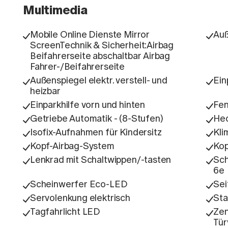
Multimedia
Mobile Online Dienste Mirror
Auß
ScreenTechnik & Sicherheit:Airbag
Beifahrerseite abschaltbar Airbag
Fahrer-/Beifahrerseite
Außenspiegel elektr. verstell- und
Ein
heizbar
Einparkhilfe vorn und hinten
Fen
Getriebe Automatik - (8-Stufen)
Hec
Isofix-Aufnahmen für Kindersitz
Kli
Kopf-Airbag-System
Kop
Lenkrad mit Schaltwippen/-tasten
Sch
6e
Scheinwerfer Eco-LED
Sei
Servolenkung elektrisch
Sta
Tagfahrlicht LED
Zen
Tür