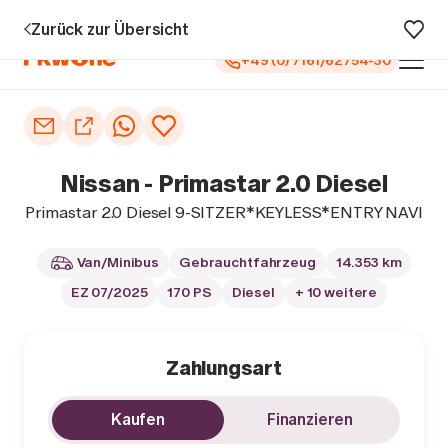
 Jahren Garantie¹
0 € Anzahlung
Vollfinanzierung
Große Auswa
Zurück zur Übersicht
+49 (0) 7161/62754-30
Auto kaufen
Autoankauf
Nissan - Primastar 2.0 Diesel
Finanzierung
Primastar 2.0 Diesel 9-SITZER*KEYLESS*ENTRY NAVI
Inzahlungnahme
Van/Minibus
Gebrauchtfahrzeug
14.353 km
EZ 07/2025
170 PS
Diesel
+ 10 weitere
Informieren
Zahlungsart
Kaufen
Finanzieren