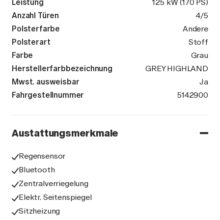
Leistung
125 kW (170 PS)
Anzahl Türen
4/5
Polsterfarbe
Andere
Polsterart
Stoff
Farbe
Grau
Herstellerfarbbezeichnung
GREY HIGHLAND
Mwst. ausweisbar
Ja
Fahrgestellnummer
VNVJ400097
5142900
Austattungsmerkmale
Regensensor
Bluetooth
Zentralverriegelung
Elektr. Seitenspiegel
Sitzheizung