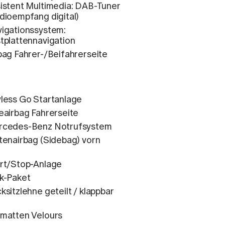
istent Multimedia: DAB-Tuner
dioempfang digital)
igationssystem:
tplattennavigation
bag Fahrer-/Beifahrerseite
less Go Startanlage
eairbag Fahrerseite
rcedes-Benz Notrufsystem
tenairbag (Sidebag) vorn
rt/Stop-Anlage
k-Paket
ksitzlehne geteilt / klappbar
matten Velours