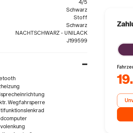
4/5
Schwarz
Stoff
Zahl
Schwarz
NACHTSCHWARZ - UNILACK
W1K2470841
J199599
Fahrze
19
etooth
zheizung
isprecheinrichtung
Unv
ktr. Wegfahrsperre
tifunktionslenkrad
rdcomputer
volenkung