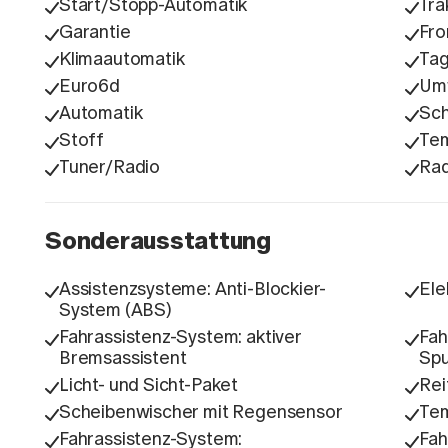
Start/Stopp-Automatik
Tra
Garantie
Fro
Klimaautomatik
Tag
Euro6d
Umw
Automatik
Sc
Stoff
Te
Tuner/Radio
Ra
Sonderausstattung
Assistenzsysteme: Anti-Blockier-
Ele
System (ABS)
Fahrassistenz-System: aktiver
Fah
Bremsassistent
Spu
Licht- und Sicht-Paket
Rei
Scheibenwischer mit Regensensor
Te
Fahrassistenz-System:
Fah