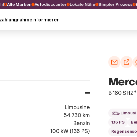
swahl
Alle Marken
Autodiscounter
Lokale Nähe
Simpler Prozes
nzahlungnahme
Informieren
Merce
B 180 SH
Limousine
Limousi
54.730 km
136 PS
Be
Benzin
100 kW (136 PS)
Regensenso