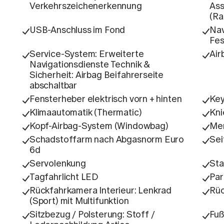
Verkehrszeichenerkennung
Ass
(Ra
USB-Anschluss im Fond
Nav
Fes
Service-System: Erweiterte
Air
Navigationsdienste Technik &
Sicherheit: Airbag Beifahrerseite
abschaltbar
Fensterheber elektrisch vorn + hinten
Key
Klimaautomatik (Thermatic)
Kni
Kopf-Airbag-System (Windowbag)
Me
Schadstoffarm nach Abgasnorm Euro
Sei
6d
Servolenkung
Sta
Tagfahrlicht LED
Par
Rückfahrkamera Interieur: Lenkrad
Rüc
(Sport) mit Multifunktion
Sitzbezug / Polsterung: Stoff /
Fuß