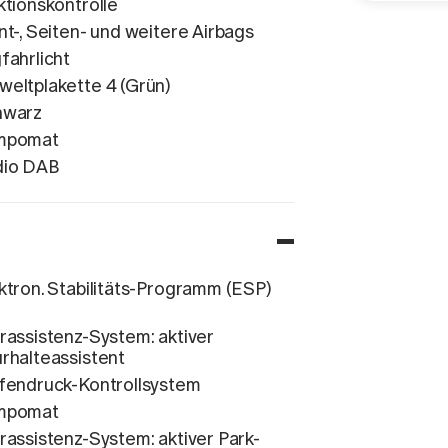
ktionskontrolle
nt-, Seiten- und weitere Airbags
fahrlicht
eltplakette 4 (Grün)
hwarz
mpomat
dio DAB
ktron. Stabilitäts-Programm (ESP)
rassistenz-System: aktiver
rhalteassistent
fendruck-Kontrollsystem
mpomat
rassistenz-System: aktiver Park-