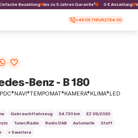
s
Einfache Bezahlung
bis zu 5 Jahren Garantie¹
0 € Anzahlun
+49 (0) 7161/62754-30
des-Benz - B 180
Z*PDC*NAVI*TEMPOMAT*KAMERA*KLIMA*LED
ne
Gebrauchtfahrzeug
54.730 km
EZ 09/2020
nzin
Tuner/Radio
Radio DAB
Automatik
Stoff
r
+ 5 weitere