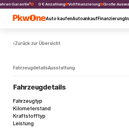
 5 Jahren Garantie¹
0 € Anzahlung
Vollfinanzierung
Große Au
Auto kaufen
Autoankauf
Finanzierung
I
Zurück zur Übersicht
Fahrzeugdetails
Ausstattung
Fahrzeugdetails
Fahrzeugtyp
Kilometerstand
Kraftstofftyp
Leistung