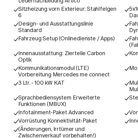
Ledernachbildung Artico
Sitzheizung vorn Exterieur: Stahlfelgen
5x1
6
Dac
Design- und Ausstattungslinie
Fah
Standard
Dyn
Fahrzeug Setup (Onlinedienste / Apps)
Fah
(Fa
Innenausstattung: Zierteile Carbon
Kom
Optik
Kommunikationsmodul (LTE)
Mot
Vorbereitung Mercedes me connect
3 Ltr. - 100 kW KAT
Mul
Mul
Sprachbediensystem Erweiterte
Ste
Funktionen (MBUX)
Infotainment-Paket Advanced
Vor
Vorrüstung Konnektivität-Paket
Inn
(Änderungen, Irrtümer und
Zwischenverkauf vorbehalten!)