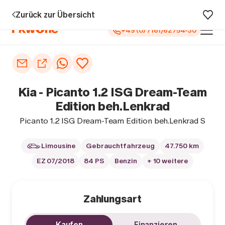
zu 5 Jahren Garantie¹
0 € Anzahlung
Vollfinanzierung
Große 
Zurück zur Übersicht
+49 (0) 7161/62754-30
Auto kaufen
Autoankauf
Kia - Picanto 1.2 ISG Dream-Team
Finanzierung
Edition beh.Lenkrad
Picanto 1.2 ISG Dream-Team Edition beh.Lenkrad S
Inzahlungnahme
Limousine
Gebrauchtfahrzeug
47.750 km
Informieren
EZ 07/2018
84 PS
Benzin
+ 10 weitere
Zahlungsart
Kaufen
Finanzieren