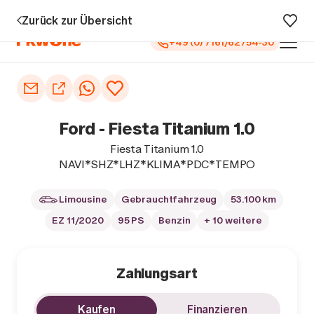
 5 Jahren Garantie¹
0 € Anzahlung
Vollfinanzierung
Große Au
Zurück zur Übersicht
+49 (0) 7161/62754-30
Auto kaufen
Autoankauf
Ford - Fiesta Titanium 1.0
Finanzierung
Fiesta Titanium 1.0
NAVI*SHZ*LHZ*KLIMA*PDC*TEMPO
Inzahlungnahme
Limousine
Gebrauchtfahrzeug
53.100 km
Informieren
EZ 11/2020
95 PS
Benzin
+ 10 weitere
Zahlungsart
Kaufen
Finanzieren