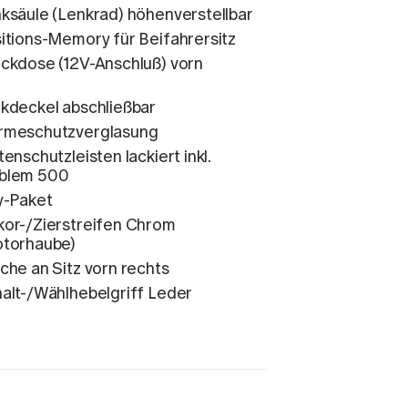
ksäule (Lenkrad) höhenverstellbar
itions-Memory für Beifahrersitz
ckdose (12V-Anschluß) vorn
kdeckel abschließbar
rmeschutzverglasung
tenschutzleisten lackiert inkl.
blem 500
y-Paket
or-/Zierstreifen Chrom
torhaube)
che an Sitz vorn rechts
alt-/Wählhebelgriff Leder