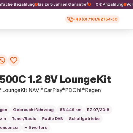
Einfache Bezahlung
bis zu 5 Jahren Garantie¹
0 € Anzahlung
+49 (0) 7161/62754-30
- 500C 1.2 8V LoungeKit
V LoungeKit NAVI*CarPlay*PDC hi.*Regen
agen
Gebrauchtfahrzeug
86.449 km
EZ 07/2018
zin
Tuner/Radio
Radio DAB
Schaltgetriebe
ensensor
+ 5 weitere