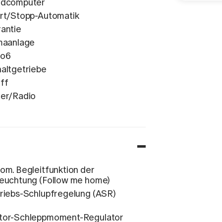
rdcomputer
rt/Stopp-Automatik
antie
maanlage
ro6
altgetriebe
ff
er/Radio
om. Begleitfunktion der
euchtung (Follow me home)
riebs-Schlupfregelung (ASR)
or-Schleppmoment-Regulator