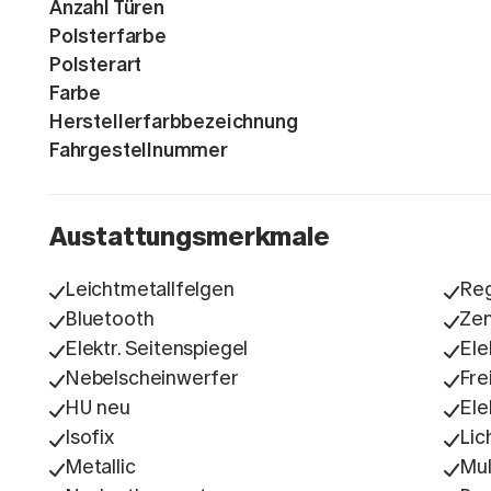
Anzahl Türen
Polsterfarbe
Polsterart
Farbe
Herstellerfarbbezeichnung
Fahrgestellnummer
Austattungsmerkmale
Leichtmetallfelgen
Re
Bluetooth
Zen
Elektr. Seitenspiegel
Ele
Nebelscheinwerfer
Fre
HU neu
Ele
Isofix
Lic
Metallic
Mul