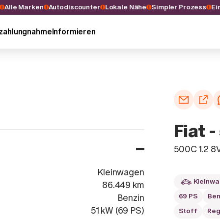
hl
Alle Marken
Autodiscounter
Lokale Nähe
Simpler Prozess
nzahlungnahme
Informieren
Fiat 
500C 1.2 8
Kleinwagen
Kleinw
86.449 km
69 PS
Ben
Benzin
51 kW (69 PS)
Stoff
Reg