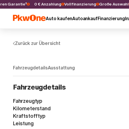
 Jahren Garantie¹
0 € Anzahlung
Vollfinanzierung
Große Auswa
Auto kaufen
Autoankauf
Finanzierung
I
Zurück zur Übersicht
Fahrzeugdetails
Ausstattung
Fahrzeugdetails
Fahrzeugtyp
Kilometerstand
Kraftstofftyp
Leistung