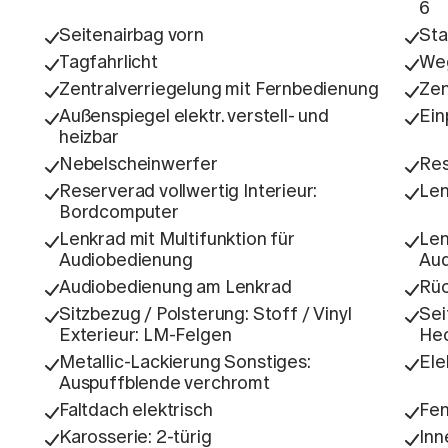
6
Seitenairbag vorn
Sta
Tagfahrlicht
Weg
Zentralverriegelung mit Fernbedienung
Zen
Außenspiegel elektr. verstell- und
Ein
heizbar
Nebelscheinwerfer
Res
Reserverad vollwertig Interieur:
Len
Bordcomputer
Lenkrad mit Multifunktion für
Len
Audiobedienung
Aud
Audiobedienung am Lenkrad
Rüc
Sitzbezug / Polsterung: Stoff / Vinyl
Sei
Exterieur: LM-Felgen
Hec
Metallic-Lackierung Sonstiges:
Ele
Auspuffblende verchromt
Faltdach elektrisch
Fen
Karosserie: 2-türig
Inn