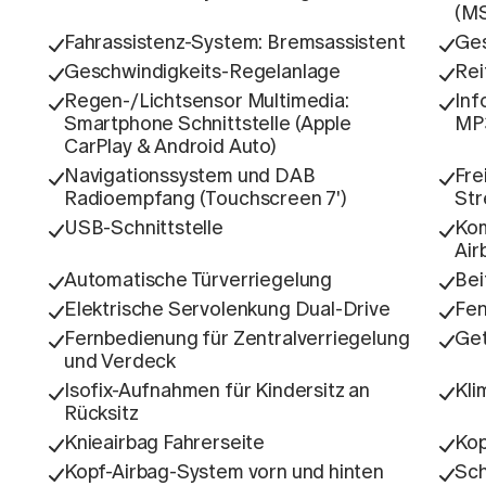
(M
Fahrassistenz-System: Bremsassistent
Ges
Geschwindigkeits-Regelanlage
Rei
Regen-/Lichtsensor Multimedia:
Inf
Smartphone Schnittstelle (Apple
MP3
CarPlay & Android Auto)
Navigationssystem und DAB
Fre
Radioempfang (Touchscreen 7')
Str
USB-Schnittstelle
Kom
Air
Automatische Türverriegelung
Bei
Elektrische Servolenkung Dual-Drive
Fen
Fernbedienung für Zentralverriegelung
Get
und Verdeck
Isofix-Aufnahmen für Kindersitz an
Kli
Rücksitz
Knieairbag Fahrerseite
Kop
Kopf-Airbag-System vorn und hinten
Sch