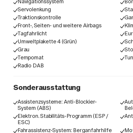
Navigationssystem
Bo
Servolenkung
Sta
Traktionskontrolle
Gar
Front-, Seiten- und weitere Airbags
Kli
Tagfahrlicht
Eu
Umweltplakette 4 (Grün)
Sch
Grau
Sto
Tempomat
Tun
Radio DAB
Sonderausstattung
Assistenzsysteme: Anti-Blockier-
Aut
System (ABS)
Bel
Elektron. Stabilitäts-Programm (ESP /
Ant
ESC)
Fahrassistenz-System: Berganfahrhilfe
Mot