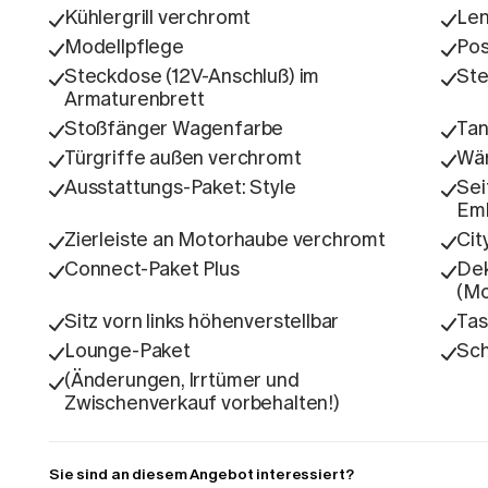
Kühlergrill verchromt
Len
Modellpflege
Pos
Steckdose (12V-Anschluß) im
Ste
Armaturenbrett
Stoßfänger Wagenfarbe
Tan
Türgriffe außen verchromt
Wä
Ausstattungs-Paket: Style
Sei
Em
Zierleiste an Motorhaube verchromt
Cit
Connect-Paket Plus
Dek
(Mo
Sitz vorn links höhenverstellbar
Tas
Lounge-Paket
Sch
(Änderungen, Irrtümer und
Zwischenverkauf vorbehalten!)
Sie sind an diesem Angebot interessiert?