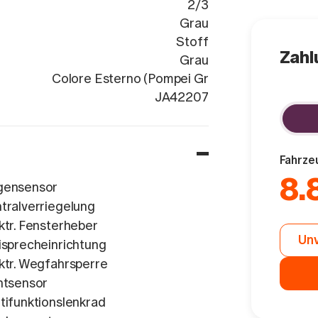
2/3
Grau
Stoff
Zahl
Grau
Colore Esterno (Pompei Gr
ZFA3120000
JA42207
Fahrze
8.
gensensor
tralverriegelung
ktr. Fensterheber
Unv
isprecheinrichtung
ktr. Wegfahrsperre
htsensor
tifunktionslenkrad