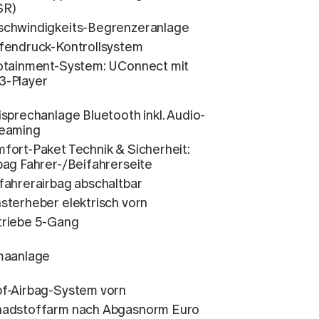
SR)
chwindigkeits-Begrenzeranlage
fendruck-Kontrollsystem
otainment-System: UConnect mit
-Player
isprechanlage Bluetooth inkl. Audio-
eaming
fort-Paket Technik & Sicherheit:
bag Fahrer-/Beifahrerseite
fahrerairbag abschaltbar
sterheber elektrisch vorn
riebe 5-Gang
maanlage
f-Airbag-System vorn
adstoffarm nach Abgasnorm Euro