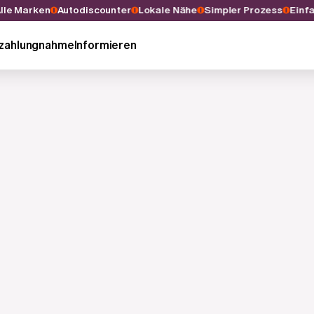
Alle Marken
Autodiscounter
Lokale Nähe
Simpler Prozess
Ein
nzahlungnahme
Informieren