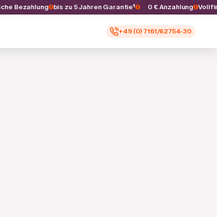
fache Bezahlung
bis zu 5 Jahren Garantie¹
0 € Anzahlung
Voll
+49 (0) 7161/62754-30