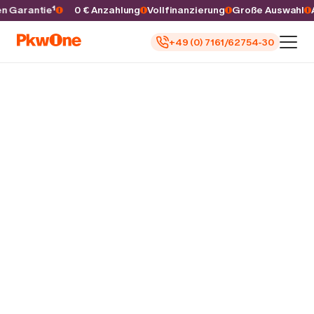
ren Garantie¹
0 € Anzahlung
Vollfinanzierung
Große Auswahl
+49 (0) 7161/62754-30
Auto kaufen
Autoankauf
Finanzierung
Inzahlungnahme
Informieren