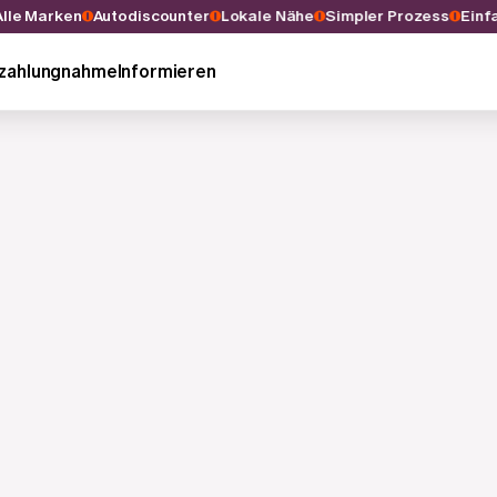
Alle Marken
Autodiscounter
Lokale Nähe
Simpler Prozess
Ei
nzahlungnahme
Informieren