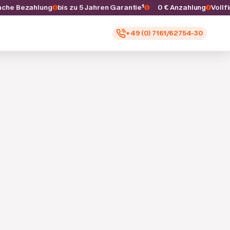
nfache Bezahlung
bis zu 5 Jahren Garantie¹
0 € Anzahlung
Vol
+49 (0) 7161/62754-30