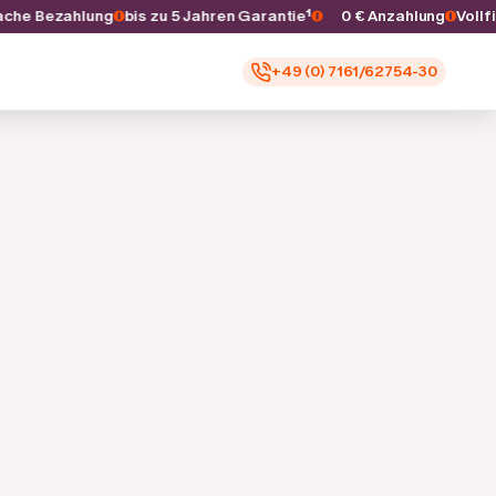
nfache Bezahlung
bis zu 5 Jahren Garantie¹
0 € Anzahlung
Vol
+49 (0) 7161/62754-30