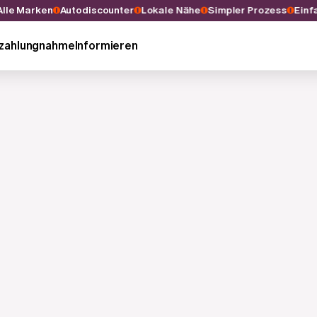
Alle Marken
Autodiscounter
Lokale Nähe
Simpler Prozess
Ei
nzahlungnahme
Informieren