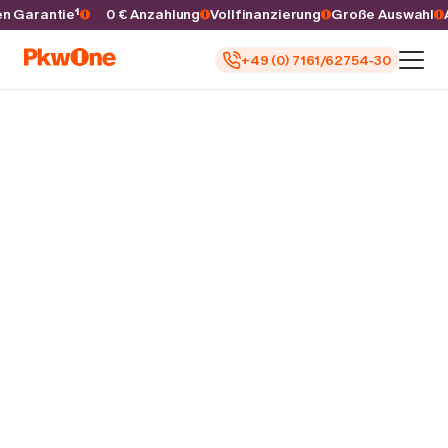
ren Garantie¹
0 € Anzahlung
Vollfinanzierung
Große Auswahl
+49 (0) 7161/62754-30
Auto kaufen
Autoankauf
Finanzierung
Inzahlungnahme
Informieren