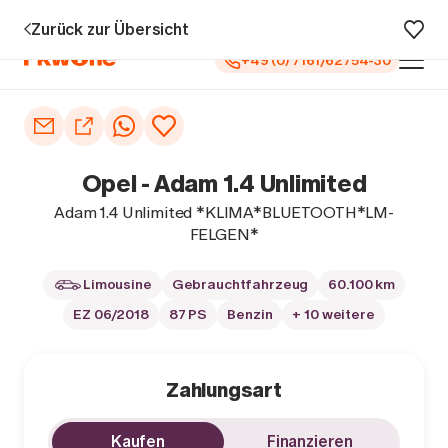
Jahren Garantie¹
0 € Anzahlung
Vollfinanzierung
Große Auswa
Zurück zur Übersicht
+49 (0) 7161/62754-30
Auto kaufen
Autoankauf
Opel - Adam 1.4 Unlimited
Finanzierung
Adam 1.4 Unlimited *KLIMA*BLUETOOTH*LM-
FELGEN*
Inzahlungnahme
Limousine
Gebrauchtfahrzeug
60.100 km
Informieren
EZ 06/2018
87 PS
Benzin
+ 10 weitere
Zahlungsart
Kaufen
Finanzieren